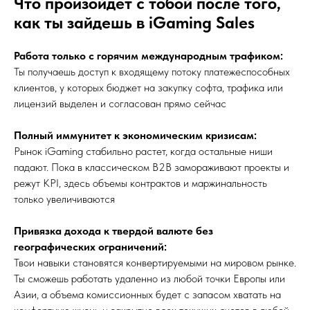
Что произойдет с тобой после того,
как ты зайдешь в iGaming Sales
Работа только с горячим международным трафиком:
Ты получаешь доступ к входящему потоку платежеспособных
клиентов, у которых бюджет на закупку софта, трафика или
лицензий выделен и согласован прямо сейчас
Hirexel
iGaming Factory
is a brand by
Полный иммунитет к экономическим кризисам:
Proxima Eight
Рынок iGaming стабильно растет, когда остальные ниши
падают. Пока в классическом B2B замораживают проекты и
режут KPI, здесь объемы контрактов и маржинальность
только увеличиваются
Our Office:
+971568428813
Привязка дохода к твердой валюте без
SiliconSea LP,
SL036312 5 South Charlotte
Street, Edinburgh doing business as Hirexel
географических ограничений:
HR Agency
Office addres:
23rd Floor, Anantara
Твои навыки становятся конвертируемыми на мировом рынке.
Downtown Business Tower, Business Bay,
Dubai - UAE
Ты сможешь работать удаленно из любой точки Европы или
Proxima Eight FZE LLC
Business Centre, Sharjah Publishing City
Азии, а объема комиссионных будет с запасом хватать на
Free Zone,
United Arab Emirates